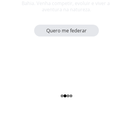
Bahia. Venha competir, evoluir e viver a 
aventura na natureza.
Quero me federar
Contato
Fale conosco para dúvidas e informações
fbca.oficial@gmail.com