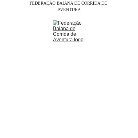
FEDERAÇÃO BAIANA DE CORRIDA DE 
AVENTURA
Explore a Corrida de 
Aventura na Bahia
Participe de provas, conecte-se 
com atletas e explore novos 
desafios na natureza.